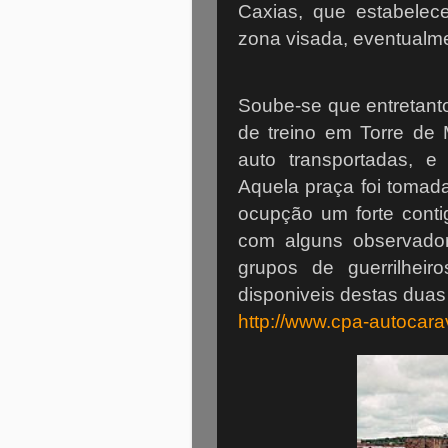
Caxias, que estabele
zona visada, eventualme
Soube-se que entretant
de treino em Torre de
auto transportadas, e
Aquela praça foi tomada
ocupção um forte conti
com alguns observado
grupos de guerrilheir
disponiveis destas duas
http://www.cpa-autocar