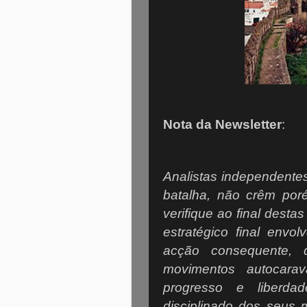
Nota da Newsletter
:
Analistas independente
batalha, não crêm por
verifique ao final dest
estratégico final env
acção consequente, 
movimentos autocara
progresso e liberda
disciplinado dos seus 