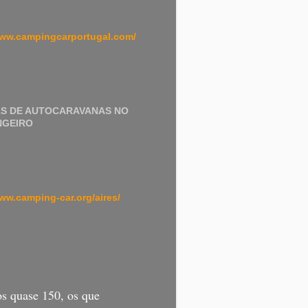
www.campingcarportugal.com/
AS DE AUTOCARAVANAS NO
NGEIRO
www.camping-car.org/aires/
s quase 150, os que