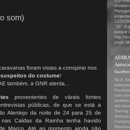
O primei
exclusi
Portugal
r o som)
projecta
1320/20
´10´´ A 
parque 
http://d
page_id
ADIRA
Autocar
aravanas foram vistas a conspirar nos
facebo
s
suspeitos do costume
!
Se é, fo
SAE também, a GNR atenta...
autocara
Facebook
com cer
tes
provenientes de várais fontes
também 
trevistas públicas, de que se está a
dos seu
Touring 
do Alentejo da noite de 24 para 25 de
Autocara
e nas Caldas da Rainha tenha havido
Camping
Alqueva
 de Março. Até ao momento ainda não