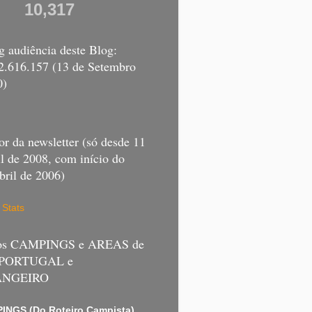
10,317
 audiência deste Blog:
 2.616.157 (13 de Setembro
0)
r da newsletter (só desde 11
l de 2008, com início do
bril de 2006)
 Stats
 os CAMPINGS e AREAS de
 PORTUGAL e
ANGEIRO
INGS (Do Roteiro Campista)