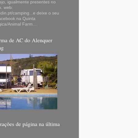
ejo, igualmente presentes no
k. web:
in.pt/camping...e deixe o seu
facebook na Quinta
ica/Animal Farm....
orma de AC do Alenquer
ng
zações de página na última