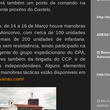
cerá também um posto de comando na
nte proximo do Castelo.
http://
o, de 14 a 16 de Março houve manobras
 Moncorvo, com cerca de 100 unidades
AREAS
 mais de 200 unidades de infantaria.
 sem resistaência, tendo participado na
gente do grupo expedicionário do CPA,
2) Banc
Autocar
res também da brigada do CCP, e de
os independendees. Alguns elementos
 manobras tácticas estão disponiveis em
http://
avanas.com/
3) Do C
dados)