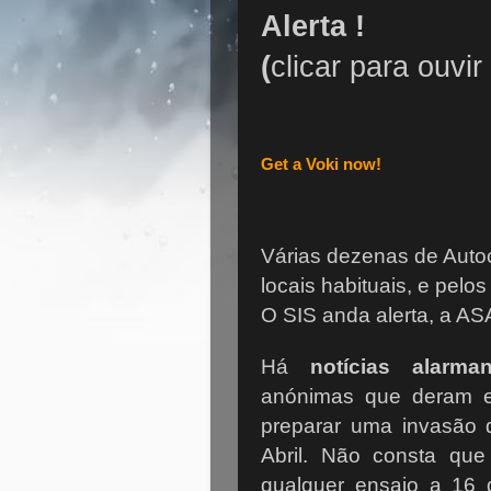
Alerta !
(
clicar para ouvi
Get a Voki now!
Várias dezenas de Autoc
locais habituais, e pelo
O SIS anda alerta, a A
Há
notícias alarman
anónimas que deram en
preparar uma invasão 
Abril. Não consta qu
qualquer ensaio a 16