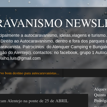
AVANISMO NEWSLE
ncipalmente a autocaravanismo, ideias,viagens e turismo.
 Direito ao Autocaravanismo, dentro e fora dos parques
ravanista. Patrocínios: do Alenquer Camping e Bungalo
ão do Alentejo). contactos: no facebook, grupo 1 Autoc
valho.luis@gmail.com
vo bom destino para autocaravanistas...
Alquev
Quinta
Pedróg
cam Alentejo na ponte de 25 de ABRIL