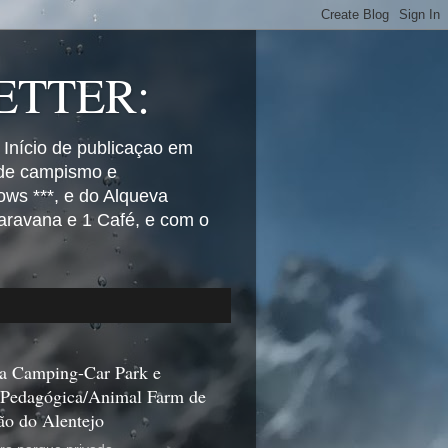
TTER:
 Início de publicaçao em
 de campismo e
ws ***, e do Alqueva
aravana e 1 Café, e com o
a Camping-Car Park e
 Pedagógica/Animal Farm de
ão do Alentejo