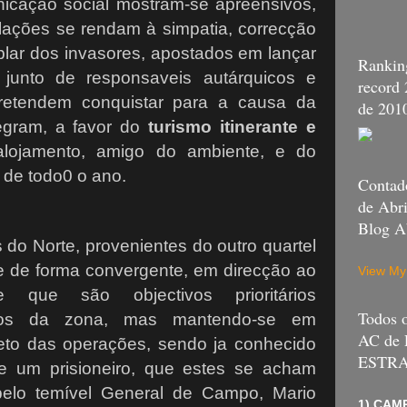
icação social mostram-se apreensivos,
ações se rendam à simpatia, correcção
ar dos invasores, apostados em lançar
Ranking
junto de responsaveis autárquicos e
record
pretendem conquistar para a causa da
de 201
tegram, a favor do
turismo itinerante e
alojamento, amigo do ambiente, e do
 de todo0 o ano.
Contado
de Abri
Blog A
s do Norte, provenientes do outro quartel
se de forma convergente, em direcção ao
View My
se que são objectivos prioritários
Todos
janos da zona, mas mantendo-se em
AC de
eto das operações, sendo ja conhecido
ESTR
e um prisioneiro, que estes se acham
pelo temível General de Campo, Mario
1) CAMP