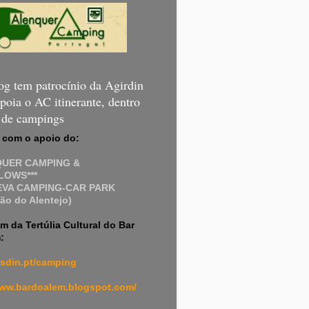
og tem patrocínio da Agirdin
poia o AC itinerante, dentro
a de campings
 com o apoio do:
QUER CAMPING &
OWS***
EVA CAMPING-CAR PARK
ão do Alentejo)
m da Tertúlia Cultural do Bar
:
sdin.pt/camping
www.bardoalem.blogspot.com/