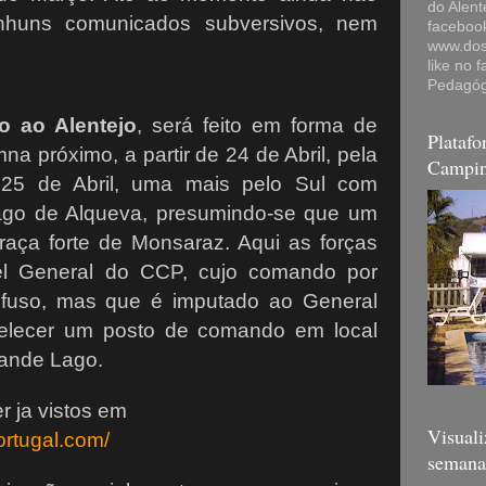
do Alent
nhuns comunicados subversivos, nem
faceboo
www.dosd
like no 
Pedagóg
o ao Alentejo
, será feito em forma de
Plataf
mna próximo, a partir de 24 de Abril, pela
Campi
 25 de Abril, uma mais pelo Sul com
ago de Alqueva, presumindo-se que um
praça forte de Monsaraz. Aqui as forças
el General do CCP, cujo comando por
difuso, mas que é imputado ao General
elecer um posto de comando em local
rande Lago.
 ja vistos em
Visuali
ortugal.com/
semana