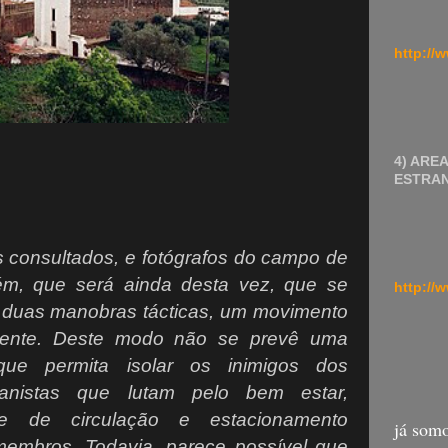
http://
4) ARE
ESTRA
s consultados, e fotógrafos do campo de
ém, que será ainda desta vez, que se
http://
as duas manobras tácticas, um movimento
olvente. Deste modo não se prevê uma
que permita isolar os inimigos dos
vanistas que lutam pelo bem estar,
de de circulação e estacionamento
já somo
membros. Todavia, parece possível que