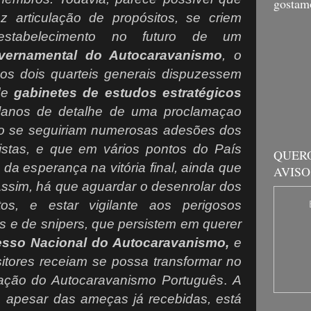
gostamo
articulação de propósitos, se criem
stabelecimento no futuro de um
vernamental do Autocaravanismo
, o
e os dois quarteis generais dispuzessem
de
gabinetes de estudos
estratégicos
lanos de detalhe de uma proclamaçao
rto se seguiriam numerosas adesões dos
istas, e que em vários pontos do País
QUER
a esperança na vitória final, ainda que
AVISO
Assim, há que aguardar o desenrolar dos
os, e estar vigilante aos perigosos
s e de snipers, que persistem em querer
sso Nacional do Autocaravanismo,
e
itores receiam se possa transformar no
ação do Autocaravanismo Português
.
A
, apesar das ameças já recebidas, está