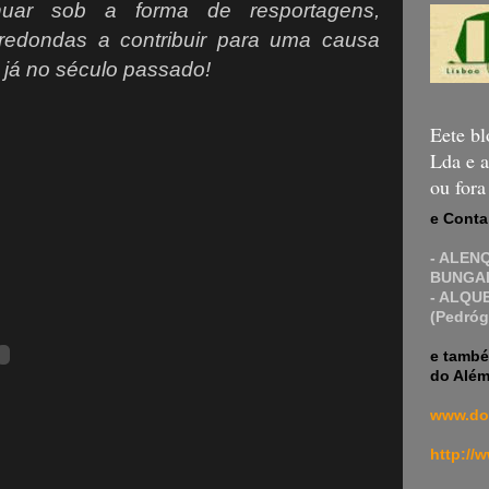
inuar sob a forma de resportagens,
 redondas a contribuir para uma causa
ou já no século passado!
Eete bl
Lda e a
ou for
e Conta
- ALEN
BUNGAL
- ALQU
(Pedróg
e també
do Além
www.do
http://