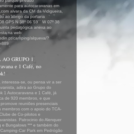
ro parque privado
vamente para autocaravanas em
,com alvara da CM da Vidigueira,
do ao abrigo da portaria
08 GPS N 38º 06´59´´ W 07º 38
quinta pedagógica anexa ao
esta na web:
osdin.pt/camping/alqueva/?
=889
 AO GRUPO 1
avana e 1 Café, no
ok!
i, interessa-se, ou pensa vir a ser
vanista, adira ao Grupo do
 1 Autocaravana e 1 Café, já
ca de 920 membros, e que
promove reuniões presenciais
s membros com o apoio do TCA-
Clube de Co-pilotos e
vanistas. Patrocinio do Alenquer
 e Bungalows *** e também do
 Camping-Car Park em Pedrógão