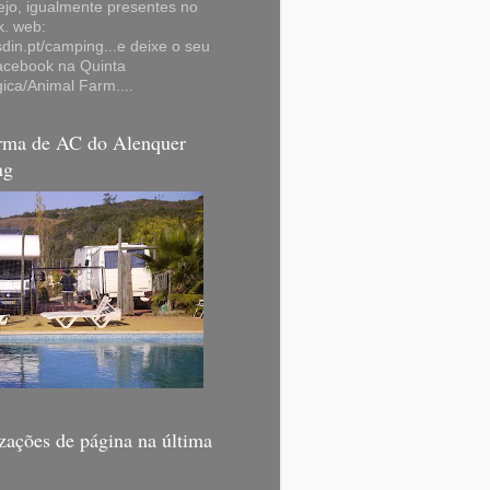
ejo, igualmente presentes no
k. web:
in.pt/camping...e deixe o seu
facebook na Quinta
ica/Animal Farm....
orma de AC do Alenquer
ng
zações de página na última