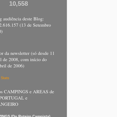
10,558
 audiência deste Blog:
 2.616.157 (13 de Setembro
0)
r da newsletter (só desde 11
l de 2008, com início do
bril de 2006)
 Stats
 os CAMPINGS e AREAS de
 PORTUGAL e
ANGEIRO
INGS (Do Roteiro Campista)