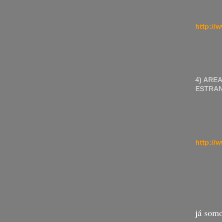
http://
4) ARE
ESTRA
http://
já somo