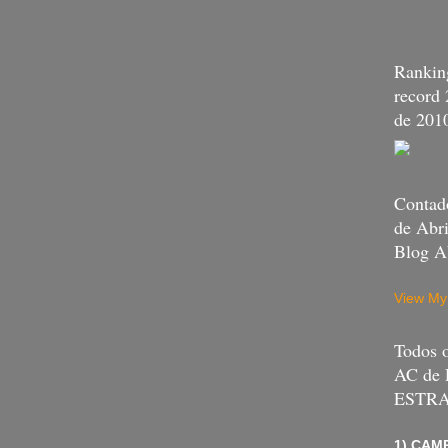
Ranking
record
de 201
Contado
de Abri
Blog A
View My
Todos
AC de
ESTR
1) CAMP