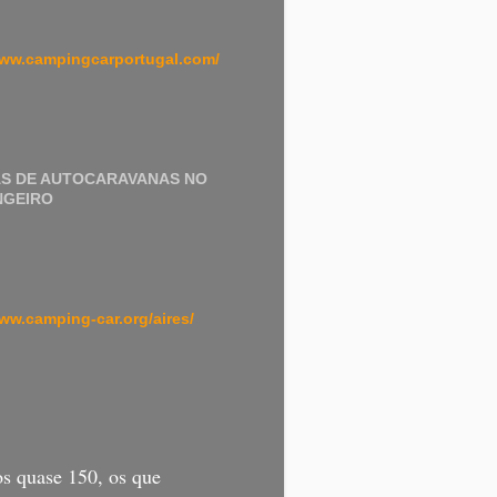
www.campingcarportugal.com/
AS DE AUTOCARAVANAS NO
NGEIRO
www.camping-car.org/aires/
s quase 150, os que