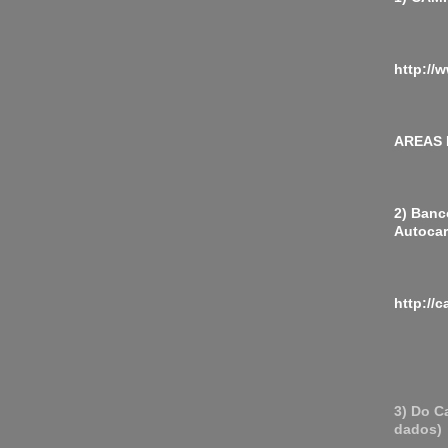
http://
AREAS
2) Banc
Autocar
http://
3) Do C
dados)