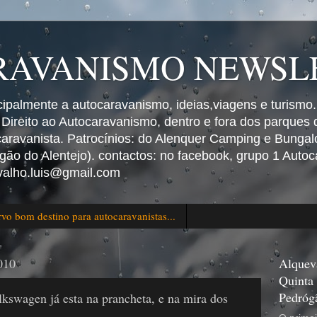
AVANISMO NEWSLE
ncipalmente a autocaravanismo, ideias,viagens e turismo.
 Direito ao Autocaravanismo, dentro e fora dos parques
ravanista. Patrocínios: do Alenquer Camping e Bungalo
ão do Alentejo). contactos: no facebook, grupo 1 Autoc
valho.luis@gmail.com
vo bom destino para autocaravanistas...
010
Alquev
Quinta
Pedróg
swagen já esta na prancheta, e na mira dos