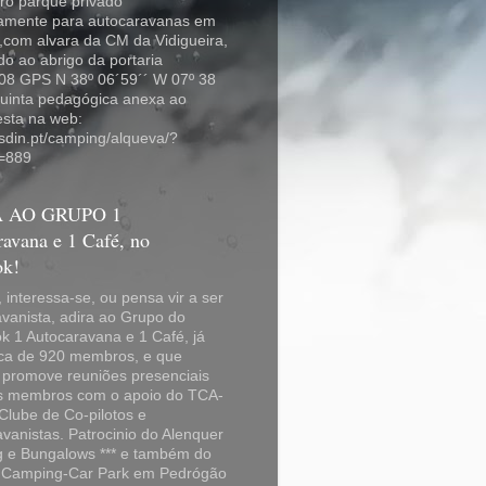
ro parque privado
vamente para autocaravanas em
,com alvara da CM da Vidigueira,
do ao abrigo da portaria
08 GPS N 38º 06´59´´ W 07º 38
quinta pedagógica anexa ao
esta na web:
osdin.pt/camping/alqueva/?
=889
 AO GRUPO 1
avana e 1 Café, no
ok!
i, interessa-se, ou pensa vir a ser
vanista, adira ao Grupo do
 1 Autocaravana e 1 Café, já
ca de 920 membros, e que
promove reuniões presenciais
s membros com o apoio do TCA-
Clube de Co-pilotos e
vanistas. Patrocinio do Alenquer
 e Bungalows *** e também do
 Camping-Car Park em Pedrógão