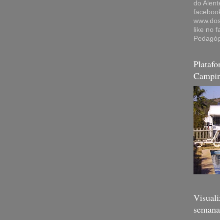
do Alent
faceboo
www.dosd
like no 
Pedagóg
Plataf
Campi
Visuali
semana