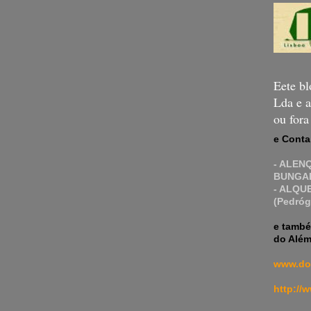
Eete bl
Lda e a
ou for
e Conta
- ALEN
BUNGAL
- ALQU
(Pedróg
e també
do Além
www.do
http://