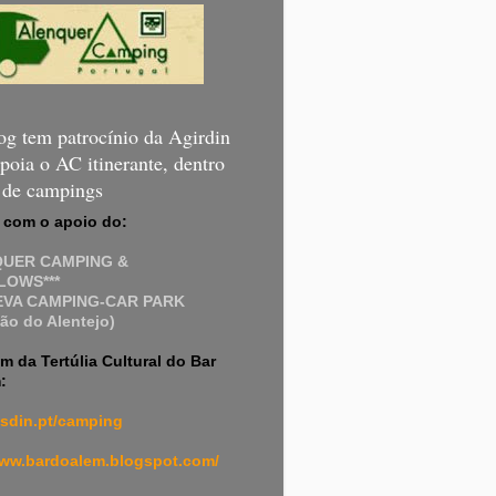
og tem patrocínio da Agirdin
poia o AC itinerante, dentro
a de campings
 com o apoio do:
QUER CAMPING &
OWS***
EVA CAMPING-CAR PARK
ão do Alentejo)
m da Tertúlia Cultural do Bar
:
sdin.pt/camping
www.bardoalem.blogspot.com/