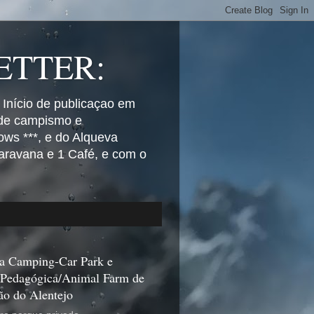
TTER:
 Início de publicaçao em
 de campismo e
ws ***, e do Alqueva
aravana e 1 Café, e com o
a Camping-Car Park e
 Pedagógica/Animal Farm de
ão do Alentejo