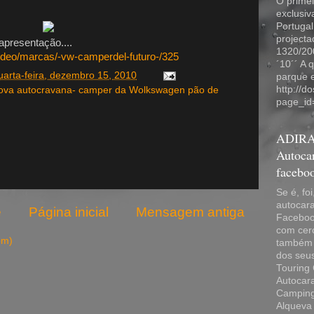
O primei
exclusi
Portugal
projecta
apresentação....
1320/20
video/marcas/-vw-camperdel-futuro-/325
´10´´ A 
uarta-feira, dezembro 15, 2010
parque 
http://d
ova autocravana- camper da Wolkswagen pão de
page_id
ADIRA
Autocar
facebo
Se é, fo
autocara
e
Página inicial
Mensagem antiga
Facebook
com cer
om)
também 
dos seu
Touring 
Autocara
Camping
Alqueva