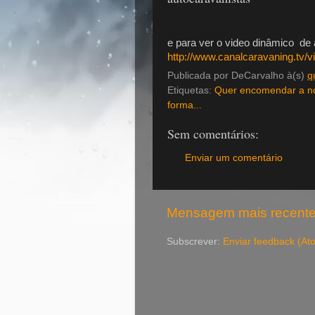
e para ver o video dinâmico de 
http://www.canalcaravaning.tv/
Publicada por
DeCarvalho
à(s)
q
Etiquetas:
Quer encomendar a n
forma...
Sem comentários:
Enviar um comentário
Mensagem mais recent
Subscrever:
Enviar feedback (At